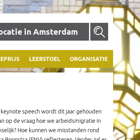
ocatie in Amsterdam
IEPRIJS
LEERSTOEL
ORGANISATIE
e keynote speech wordt dit jaar gehouden
an op de vraag hoe we arbeidsmigratie in
nselijk? Hoe kunnen we misstanden rond
 Boonstra (FNV) reflecteren. Verder zal er