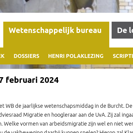
Wetenschappelijk bureau
De l
EK
DOSSIERS
HENRI POLAKLEZING
SCRIPT
 februari 2024
et WB de jaarlijkse wetenschapsmiddag in de Burcht. D
iesraad Migratie en hoogleraar aan de UvA. Zij zal inga
. Welke vormen van arbeidsmigratie zijn wel en niet we
u de vakbeweging daarbij kunnen spelen? Hierop zal Klara