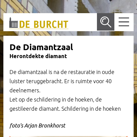
Wetenschappelijk bureau
De Diamantzaal
Herontdekte diamant
De locatie in Amsterdam
Nieuws
De diamantzaal is na de restauratie in oude
Publicaties
Vergaderlocatie
luister teruggebracht. Er is ruimte voor 40
deelnemers.
Onderzoek
Trouwen
Wetenschappelijk Bureau
Arrangementen
Let op de schildering in de hoeken, de
gestileerde diamant. Schildering in de hoeken
Dossiers
Rondleidingen
Overige publicaties en presentaties
Onderzoeksprogramma
Entree en receptie
foto's Arjan Bronkhorst
Henri Polaklezing
Historie
Lopend onderzoek
Zeggenschap
Bondsraadzaal