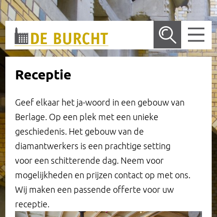
Wetenschappelijk bureau
Receptie
De locatie in Amsterdam
Nieuws
Geef elkaar het ja-woord in een gebouw van
Berlage. Op een plek met een unieke
Publicaties
Vergaderlocatie
geschiedenis. Het gebouw van de
diamantwerkers is een prachtige setting
Onderzoek
Trouwen
Wetenschappelijk Bureau
Arrangementen
voor een schitterende dag. Neem voor
Dossiers
Rondleidingen
Overige publicaties en presentaties
Onderzoeksprogramma
Entree en receptie
mogelijkheden en prijzen contact op met ons.
Wij maken een passende offerte voor uw
Henri Polaklezing
Historie
Lopend onderzoek
Zeggenschap
Bondsraadzaal
receptie.