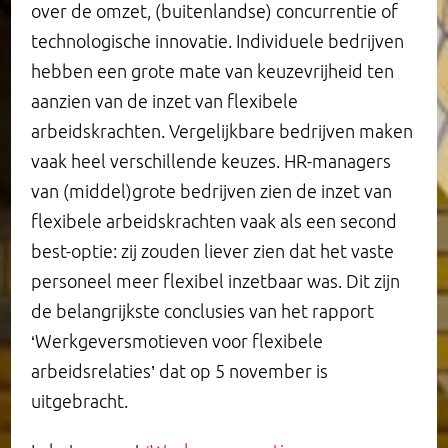
over de omzet, (buitenlandse) concurrentie of
Scriptieprijs
Restauratie
Afgesloten onderzoek
Opinie
Diamantzaal
Vrienden
technologische innovatie. Individuele bedrijven
hebben een grote mate van keuzevrijheid ten
Leerstoel
Migrant Collectivism
Henri Polakzaal en cafe
Visie van Berlage
Interieur
aanzien van de inzet van flexibele
arbeidskrachten. Vergelijkbare bedrijven maken
Organisatie
Project: Goede Tijden (na) Slechte Tijden?
Roland Holstzaal
Burgt van den arbeid
Behoud van de Burcht
vaak heel verschillende keuzes. HR-managers
van (middel)grote bedrijven zien de inzet van
Medewerkers
Bestuurskamer
Collectie vakbondsmuseum
Historie en toekomst
flexibele arbeidskrachten vaak als een second
best-optie: zij zouden liever zien dat het vaste
Curatorium
Burcht bezoeken
personeel meer flexibel inzetbaar was. Dit zijn
Stichting de Burcht
de belangrijkste conclusies van het rapport
‘Werkgeversmotieven voor flexibele
arbeidsrelaties’ dat op 5 november is
uitgebracht.