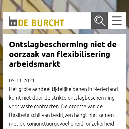
Wetenschappelijk bureau
Ontslagbescherming niet de
oorzaak van flexibilisering
De locatie in Amsterdam
Nieuws
arbeidsmarkt
Publicaties
Vergaderlocatie
05-11-2021
Onderzoek
Trouwen
Wetenschappelijk Bureau
Arrangementen
Het grote aandeel tijdelijke banen in Nederland
komt niet door de strikte ontslagbescherming
Dossiers
Rondleidingen
Overige publicaties en presentaties
Onderzoeksprogramma
Entree en receptie
voor vaste contracten. De grootte van de
flexibele schil van bedrijven hangt niet samen
Henri Polaklezing
Historie
Lopend onderzoek
Zeggenschap
Bondsraadzaal
met de conjunctuurgevoeligheid, onzekerheid