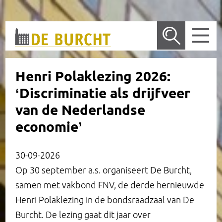
Wetenschappelijk bureau
Henri Polaklezing 2026:
‘Discriminatie als drijfveer
De locatie in Amsterdam
Nieuws
van de Nederlandse
Publicaties
Vergaderlocatie
economie’
Onderzoek
Trouwen
Wetenschappelijk Bureau
Arrangementen
30-09-2026
Op 30 september a.s. organiseert De Burcht,
Dossiers
Rondleidingen
Overige publicaties en presentaties
Onderzoeksprogramma
Entree en receptie
samen met vakbond FNV, de derde hernieuwde
Henri Polaklezing in de bondsraadzaal van De
Henri Polaklezing
Historie
Lopend onderzoek
Zeggenschap
Bondsraadzaal
Burcht. De lezing gaat dit jaar over