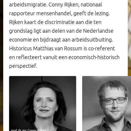
arbeidsmigratie. Conny Rijken, nationaal
Scriptieprijs
Restauratie
Afgesloten onderzoek
Opinie
Diamantzaal
Vrienden
rapporteur mensenhandel, geeft de lezing.
Rijken kaart de discriminatie aan die ten
Leerstoel
Migrant Collectivism
Henri Polakzaal en cafe
Visie van Berlage
Interieur
grondslag ligt aan delen van de Nederlandse
economie en bijdraagt aan arbeidsuitbuiting.
Organisatie
Project: Goede Tijden (na) Slechte Tijden?
Roland Holstzaal
Burgt van den arbeid
Behoud van de Burcht
Historicus Matthias van Rossum is co-referent
en reflecteert vanuit een economisch-historisch
Medewerkers
Bestuurskamer
Collectie vakbondsmuseum
Historie en toekomst
perspectief.
Curatorium
Burcht bezoeken
Stichting de Burcht