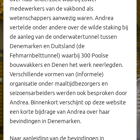
Scriptieprijs
Restauratie
Afgesloten onderzoek
Opinie
Diamantzaal
Vrienden
medewerkers van de vakbond als
wetenschappers aanwezig waren. Andrea
Leerstoel
Migrant Collectivism
Henri Polakzaal en cafe
Visie van Berlage
Interieur
vertelde onder andere over de wilde staking bij
de aanleg van de onderwatertunnel tussen
Organisatie
Project: Goede Tijden (na) Slechte Tijden?
Roland Holstzaal
Burgt van den arbeid
Behoud van de Burcht
Denemarken en Duitsland (de
Fehmarnbelttunnel) waarbij 300 Poolse
Medewerkers
Bestuurskamer
Collectie vakbondsmuseum
Historie en toekomst
bouwvakkers en Denen het werk neerlegden.
Verschillende vormen van (informele)
Curatorium
Burcht bezoeken
organisatie onder maaltijdbezorgers en
seizoensarbeiders werden ook besproken door
Stichting de Burcht
Andrea. Binnenkort verschijnt op deze website
een korte bijdrage van Andrea over haar
bevindingen in Denemarken.
Naar aanleiding van de bevindingen in