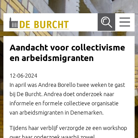
Wetenschappelijk bureau
Aandacht voor collectivisme
en arbeidsmigranten
De locatie in Amsterdam
Nieuws
Publicaties
Vergaderlocatie
12-06-2024
In april was Andrea Borello twee weken te gast
Onderzoek
Trouwen
Wetenschappelijk Bureau
Arrangementen
bij De Burcht. Andrea doet onderzoek naar
informele en formele collectieve organisatie
Dossiers
Rondleidingen
Overige publicaties en presentaties
Onderzoeksprogramma
Entree en receptie
van arbeidsmigranten in Denemarken.
Tijdens haar verblijf verzorgde ze een workshop
Henri Polaklezing
Historie
Lopend onderzoek
Zeggenschap
Bondsraadzaal
over haar onderzoek waarbij zowel